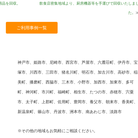
用品を回収。
飲食店密集地域より、厨房機器等を手運びで回収いたしま
た。
ご利用事例一覧
神戸市、姫路市、尼崎市、西宮市、芦屋市、六麓荘町、伊丹市、宝
塚市、川西市、三田市、猪名川町、明石市、加古川市、高砂市、稲
美町、播磨町、西脇市、三木市、小野市、加西市、加東市、多可
町、神河町、市川町、福崎町、相生市、たつの市、赤穂市、宍粟
市、太子町、上郡町、佐用町、豊岡市、養父市、朝来市、香美町、
新温泉町、篠山市、丹波市、洲本市、南あわじ市、淡路市
※その他の地域もお気軽にご相談ください。