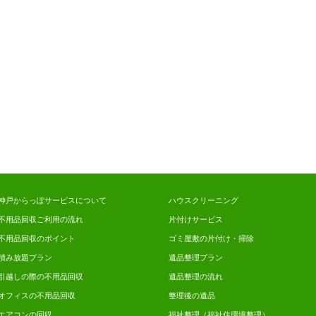
神戸からっぽサービスについて
ハウスクリーニング
不用品回収ご利用の流れ
片付けサービス
不用品回収のポイント
ゴミ屋敷の片付け・掃除
積み放題プラン
遺品整理プラン
引越しの際の不用品回収
遺品整理の流れ
オフィスの不用品回収
整理後の遺品
エアコンの回収
福祉整理（福祉住環境整理）