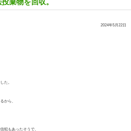
法投棄物を回収。
2024年5月22日
でした。
、
きるから、
確信犯もあったそうで、