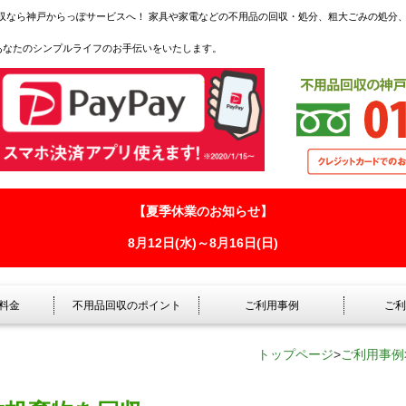
収なら神戸からっぽサービスへ！ 家具や家電などの不用品の回収・処分、粗大ごみの処分
あなたのシンプルライフのお手伝いをいたします。
【夏季休業のお知らせ】
8月12日(水)～8月16日(日)
料金
不用品回収のポイント
ご利用事例
ご利
トップページ
>
ご利用事例