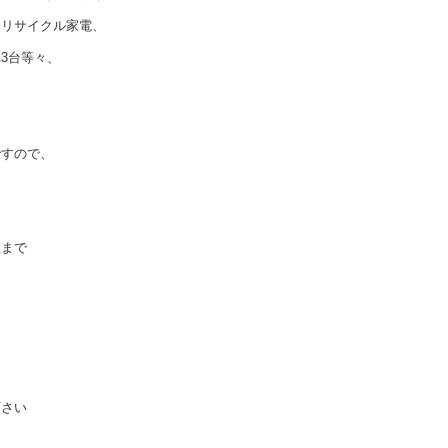
、リサイクル家電、
3台等々、
ですので、
理まで
下さい