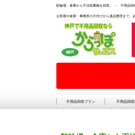
駐輪場・倉庫から不法投棄物を回収。 - 不用品回
お部屋や倉庫・事務所の片付けから遺品整理まで、
不用品回収プラン
不用品回収