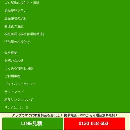
ゴミ屋敷の片付け・掃除
遺品整理プラン
遺品整理の流れ
整理後の遺品
福祉整理（福祉住環境整理）
汚部屋のお片付け
会社概要
お問い合わせ
よくある質問と回答
ご利用事例
プライバシーポリシー
サイトマップ
相互リンクについて
リンク1、
２、
３
タップですぐに概算料金をお伝え！ 携帯電話・PHSからも通話無料無料！
Copyright© 2014
不用品回収の神戸からっぽサービス
All Rights Reserved.
LINE見積
0120-018-653