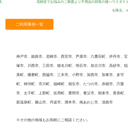
収。
花粉症でお悩みのご家庭より不用品の回収の後ハウスダス
を除去。
ご利用事例一覧
神戸市、姫路市、尼崎市、西宮市、芦屋市、六麓荘町、伊丹市、宝
塚市、川西市、三田市、猪名川町、明石市、加古川市、高砂市、稲
美町、播磨町、西脇市、三木市、小野市、加西市、加東市、多可
町、神河町、市川町、福崎町、相生市、たつの市、赤穂市、宍粟
市、太子町、上郡町、佐用町、豊岡市、養父市、朝来市、香美町、
新温泉町、篠山市、丹波市、洲本市、南あわじ市、淡路市
※その他の地域もお気軽にご相談ください。