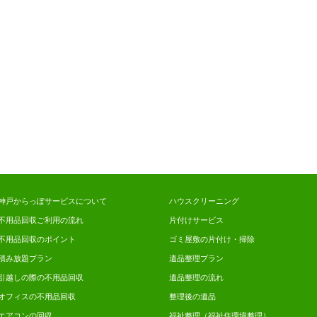
神戸からっぽサービスについて
ハウスクリーニング
不用品回収ご利用の流れ
片付けサービス
不用品回収のポイント
ゴミ屋敷の片付け・掃除
積み放題プラン
遺品整理プラン
引越しの際の不用品回収
遺品整理の流れ
オフィスの不用品回収
整理後の遺品
エアコンの回収
福祉整理（福祉住環境整理）